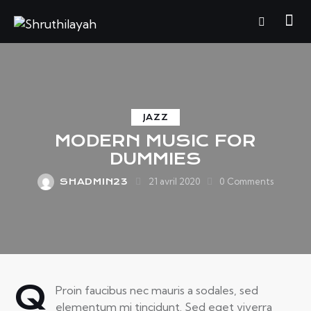
JAZZ
MODERN MUSIC FOR
DUMMIES
21 avril 2020
0
Comments
SHADMIN23
Q
Proin faucibus nec mauris a sodales, sed
elementum mi tincidunt. Sed eget viverra